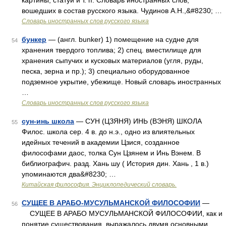
картины, статуи и т. п. Словарь иностранных слов,
вошедших в состав русского языка. Чудинов А.Н.,&#8230; …
Словарь иностранных слов русского языка
бункер
— (англ. bunker) 1) помещение на судне для
54
хранения твердого топлива; 2) спец. вместилище для
хранения сыпучих и кусковых материалов (угля, руды,
песка, зерна и пр.); 3) специально оборудованное
подземное укрытие, убежище. Новый словарь иностранных
…
Словарь иностранных слов русского языка
сун-инь школа
— СУН (ЦЗЯНЯ) ИНЬ (ВЭНЯ) ШКОЛА
55
Филос. школа сер. 4 в. до н.э., одно из влиятельных
идейных течений в академии Цзися, созданное
философами даос, толка Сун Цзянем и Инь Вэнем. В
библиографич. разд. Хань шу ( История дин. Хань , 1 в.)
упоминаются два&#8230; …
Китайская философия. Энциклопедический словарь.
СУЩЕЕ В АРАБО-МУСУЛЬМАНСКОЙ ФИЛОСОФИИ
—
56
СУЩЕЕ В АРАБО МУСУЛЬМАНСКОЙ ФИЛОСОФИИ, как и
понятие существования, выражалось двумя основными