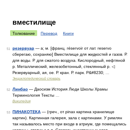
вместилище
Толкование
Перевод
Книги
резервуар
— а; м. [франц. réservoir от лат. reservo
51
сберегаю, сохраняю] Вместилище для жидкостей и газов. Р.
для воды. Р. для сжатого воздуха. Кислородный, нефтяной
р. Металлический, железобетонный, стеклянный р. ◁
Резервуарный, ая, ое. Р. кран. Р. парк. Р&#8230; …
Энциклопедический словарь
Линбао
— Даосизм История Люди Школы Храмы
52
Терминология Тексты …
Википедия
ПИНАКОТЕКА
— (греч., от pinax картина хранилище
53
картин). Картинная галерея, зала с картинами. У римлян
так называлось место при входе в атриум, где помещались