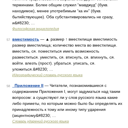
терминами. Более общим служил “мавджуд” (букв.
находимое), менее употребимым “ка ин” (букв.
бытийствующее). Оба субстантивировались не сразу,
и&#8230; …
Философская энциклопедия
вместимость
— ▲ размер ↑ вместилище вместимость
57
размер вместилища; количество места во вместилище.
вместить, ся. поместиться иметь возможность
разместиться. уместить, ся. втиснуть, ся. впихнуть, ся.
войти. влезть (прост). убраться. уписать, ся.
уложиться.&#8230; …
Идеографический словарь русского языка
_Приложение II
— Читатели, познакомившиеся с
58
содержанием Приложения I, могут задуматься над таким
вопросом: а существуют ли у слов русского языка какие
либо приметы, по которым можно было бы определять их
принадлежность к тому или иному типу ударения
(акцентному&#8230; …
Словарь ударений русского языка