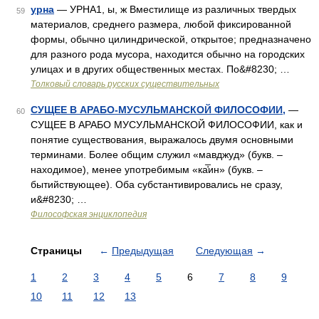
урна
— УРНА1, ы, ж Вместилище из различных твердых
59
материалов, среднего размера, любой фиксированной
формы, обычно цилиндрической, открытое; предназначено
для разного рода мусора, находится обычно на городских
улицах и в других общественных местах. По&#8230; …
Толковый словарь русских существительных
СУЩЕЕ В АРАБО-МУСУЛЬМАНСКОЙ ФИЛОСОФИИ,
—
60
СУЩЕЕ В АРАБО МУСУЛЬМАНСКОЙ ФИЛОСОФИИ, как и
понятие существования, выражалось двумя основными
терминами. Более общим служил «мавджуд» (букв. –
находимое), менее употребимым «ка̅̕ин» (букв. –
бытийствующее). Оба субстантивировались не сразу,
и&#8230; …
Философская энциклопедия
Страницы
←
Предыдущая
Следующая
→
1
2
3
4
5
6
7
8
9
10
11
12
13